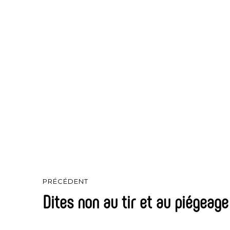
Navigation
PRÉCÉDENT
de
Dites non au tir et au piégeage
Article
précédent :
l’article