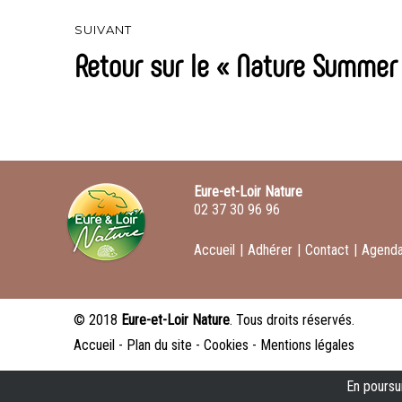
SUIVANT
Retour sur le « Nature Summer 
Article
suivant :
Eure-et-Loir Nature
02 37 30 96 96
Accueil
|
Adhérer
|
Contact
|
Agend
© 2018
Eure-et-Loir Nature
. Tous droits réservés.
Accueil
-
Plan du site
-
Cookies
-
Mentions légales
En poursui