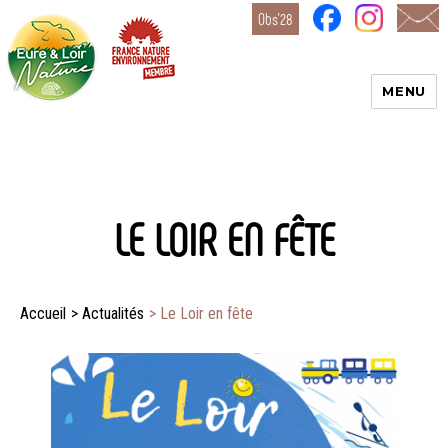
Obs’28
MENU
Eure-
et-Loir
Nature
LE LOIR EN FÊTE
Accueil
>
Actualités
>
Le Loir en fête