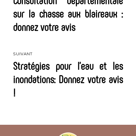
Consultation départementale
précédent :
l’article
sur la chasse aux blaireaux :
donnez votre avis
SUIVANT
Stratégies pour l’eau et les
Article
suivant :
inondations: Donnez votre avis
!