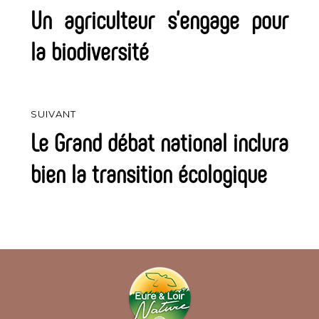
de
Un agriculteur s’engage pour
Article
précédent :
l’article
la biodiversité
SUIVANT
Le Grand débat national inclura
Article
suivant :
bien la transition écologique