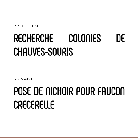
Navigation
PRÉCÉDENT
de
RECHERCHE COLONIES DE
Article
précédent :
l’article
CHAUVES-SOURIS
SUIVANT
POSE DE NICHOIR POUR FAUCON
Article
suivant :
CRECERELLE