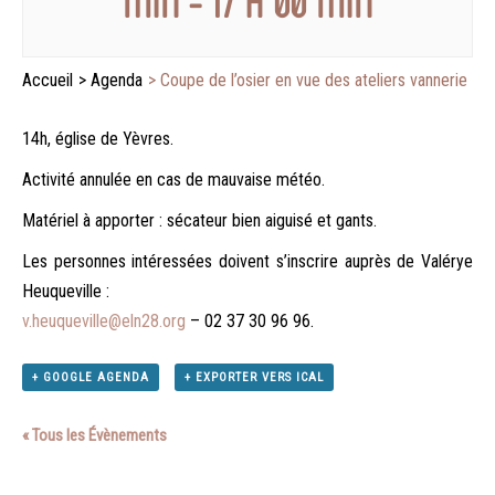
MIN
-
17 H 00 MIN
Accueil
>
Agenda
>
Coupe de l’osier en vue des ateliers vannerie
14h, église de Yèvres.
Activité annulée en cas de mauvaise météo.
Matériel à apporter : sécateur bien aiguisé et gants.
Les personnes intéressées doivent s’inscrire auprès de Valérye
Heuqueville :
v.heuqueville@eln28.org
– 02 37 30 96 96.
+ GOOGLE AGENDA
+ EXPORTER VERS ICAL
« Tous les Évènements